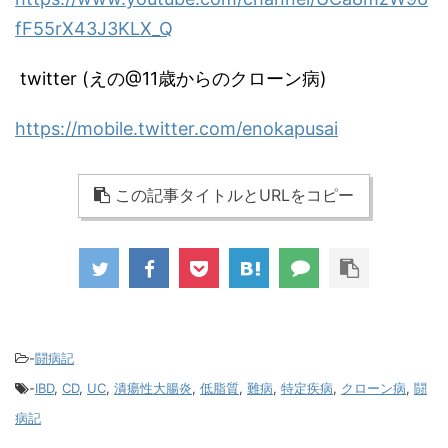
fF55rX43J3KLX_Q
twitter (えの@11歳からのクローン病)
https://mobile.twitter.com/enokapusai
この記事タイトルとURLをコピー
-
闘病記
-
IBD
,
CD
,
UC
,
潰瘍性大腸炎
,
低脂質
,
難病
,
特定疾病
,
クローン病
,
闘
病記