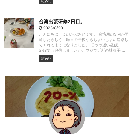
闘病記
台湾出張研修2日目。
2023/8/20
こんにちは、えのかぷさいです。 台湾用のSIMが開
通したらしく、昨日の午後からちょいちょい連絡し
てくれるようになりました。 〇やや遅い昼飯。
SNSでも発信しましたが、マジで近所の駄菓子 ...
闘病記