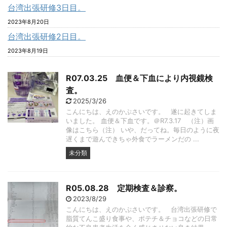
台湾出張研修3日目。
2023年8月20日
台湾出張研修2日目。
2023年8月19日
R07.03.25 血便＆下血により内視鏡検
査。
2025/3/26
こんにちは、えのかぷさいです。 遂に起きてしま
いました。 血便＆下血です。＠R7.3.17 （注）画
像はこちら（注） いや、だってね。毎日のように夜
遅くまで遊んできちゃ外食でラーメンだの ...
未分類
R05.08.28 定期検査＆診察。
2023/8/29
こんにちは、えのかぷさいです。 台湾出張研修で
脂質てんこ盛り食事や、ポテチ＆チョコなどの日常