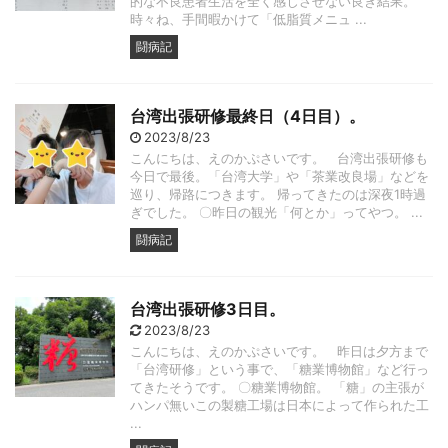
的な不良患者生活を全く感じさせない良き結果。
時々ね、手間暇かけて「低脂質メニュ ...
闘病記
台湾出張研修最終日（4日目）。
2023/8/23
こんにちは、えのかぷさいです。 台湾出張研修も
今日で最後。「台湾大学」や「茶業改良場」などを
巡り、帰路につきます。 帰ってきたのは深夜1時過
ぎでした。 〇昨日の観光「何とか」ってやつ。 ...
闘病記
台湾出張研修3日目。
2023/8/23
こんにちは、えのかぷさいです。 昨日は夕方まで
「台湾研修」という事で、「糖業博物館」など行っ
てきたそうです。 〇糖業博物館。 「糖」の主張が
ハンパ無いこの製糖工場は日本によって作られた工
...