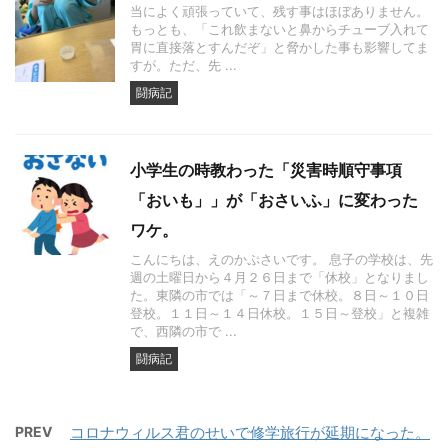
当によく頑張っていて、残す事はほぼありません。
もっとも、「これ飲まないと鼻からチューブ入れて
胃に直接落とすんだぞ」と脅かした事も影響してま
すが。ただ、先 ...
闘病記
小学生の時教わった「災害時順守事項
「おいも」」が「おさいふ」に変わった
ワケ。
こんにちは、えのかぷさいです。 息子の学校は、先
週の土曜日から４月２６日まで「休校」となりまし
た。東隣の市では「～７日まで休校。８日～１０日
登校。１１日～１４日休校。１５日～登校」と複雑
で、西隣の市で ...
闘病記
PREV
コロナウィルス君のせいで修学旅行が延期になった。