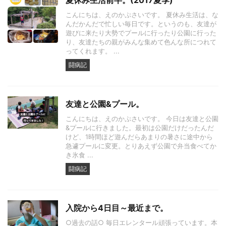
夏休み生活前半。(2017夏季)
こんにちは、えのかぷさいです。 夏休み生活は、な
んだかんだで忙しい毎日です。というのも、友達が
遊びに来たり大勢でプールに行ったり公園に行った
り、友達たちの親がみんな集めて色んな所につれて
ってくれます。 ...
闘病記
友達と公園&プール。
こんにちは、えのかぷさいです。 今日は友達と公園
&プールに行きました。最初は公園だけだったんだ
けど、1時間ほど遊んだらあまりの暑さに途中から
急遽プールに変更。とりあえず公園で弁当食べてか
き氷食 ...
闘病記
入院から4日目～最近まで。
○過去の話○ 毎日エレンタール頑張っています。本