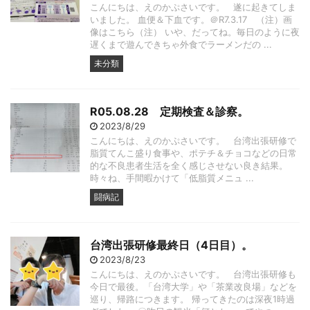
こんにちは、えのかぷさいです。 遂に起きてしま
いました。 血便＆下血です。＠R7.3.17 （注）画
像はこちら（注） いや、だってね。毎日のように夜
遅くまで遊んできちゃ外食でラーメンだの ...
未分類
R05.08.28 定期検査＆診察。
2023/8/29
こんにちは、えのかぷさいです。 台湾出張研修で
脂質てんこ盛り食事や、ポテチ＆チョコなどの日常
的な不良患者生活を全く感じさせない良き結果。
時々ね、手間暇かけて「低脂質メニュ ...
闘病記
台湾出張研修最終日（4日目）。
2023/8/23
こんにちは、えのかぷさいです。 台湾出張研修も
今日で最後。「台湾大学」や「茶業改良場」などを
巡り、帰路につきます。 帰ってきたのは深夜1時過