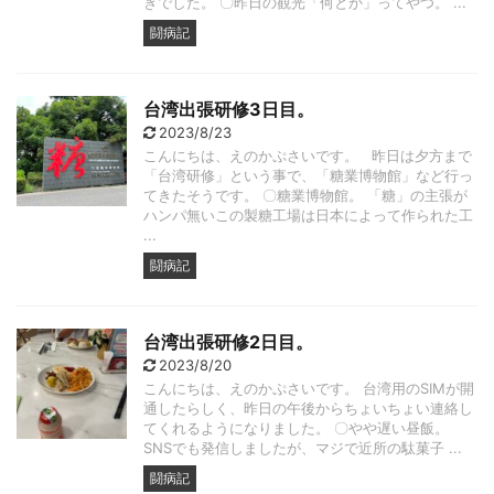
ぎでした。 〇昨日の観光「何とか」ってやつ。 ...
闘病記
台湾出張研修3日目。
2023/8/23
こんにちは、えのかぷさいです。 昨日は夕方まで
「台湾研修」という事で、「糖業博物館」など行っ
てきたそうです。 〇糖業博物館。 「糖」の主張が
ハンパ無いこの製糖工場は日本によって作られた工
...
闘病記
台湾出張研修2日目。
2023/8/20
こんにちは、えのかぷさいです。 台湾用のSIMが開
通したらしく、昨日の午後からちょいちょい連絡し
てくれるようになりました。 〇やや遅い昼飯。
SNSでも発信しましたが、マジで近所の駄菓子 ...
闘病記