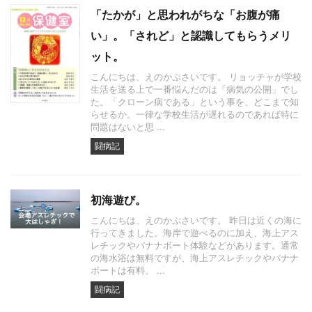
「たかが」と思われがちな「お腹が痛
い」。「されど」と認識してもらうメリ
ット。
こんにちは、えのかぷさいです。 リョッチャが学校
生活を送る上で一番悩んだのは「病気の公開」でし
た。「クローン病である」という事を、どこまで知
らせるか。一律な学校生活が遅れるのであれば特に
問題はないと思 ...
闘病記
初海遊び。
こんにちは、えのかぷさいです。 昨日は近くの海に
行ってきました。海岸で遊べるのに加え、海上アス
レチックやバナナボート体験などがあります。通常
の海水浴は無料ですが、海上アスレチックやバナナ
ボートは有料。 ...
闘病記