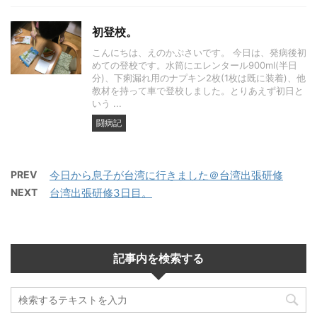
初登校。
こんにちは、えのかぷさいです。 今日は、発病後初
めての登校です。水筒にエレンタール900ml(半日
分)、下痢漏れ用のナプキン2枚(1枚は既に装着)、他
教材を持って車で登校しました。とりあえず初日と
いう ...
闘病記
PREV
今日から息子が台湾に行きました＠台湾出張研修
NEXT
台湾出張研修3日目。
記事内を検索する