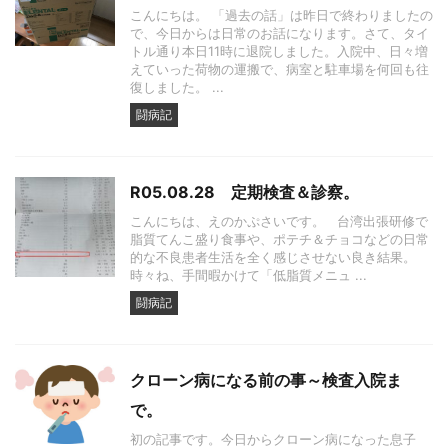
こんにちは。 「過去の話」は昨日で終わりましたの
で、今日からは日常のお話になります。さて、タイ
トル通り本日11時に退院しました。入院中、日々増
えていった荷物の運搬で、病室と駐車場を何回も往
復しました。 ...
闘病記
R05.08.28 定期検査＆診察。
こんにちは、えのかぷさいです。 台湾出張研修で
脂質てんこ盛り食事や、ポテチ＆チョコなどの日常
的な不良患者生活を全く感じさせない良き結果。
時々ね、手間暇かけて「低脂質メニュ ...
闘病記
クローン病になる前の事～検査入院ま
で。
初の記事です。今日からクローン病になった息子