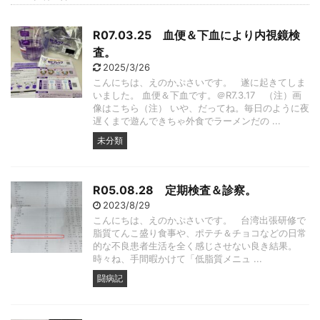
R07.03.25 血便＆下血により内視鏡検
査。
2025/3/26
こんにちは、えのかぷさいです。 遂に起きてしま
いました。 血便＆下血です。＠R7.3.17 （注）画
像はこちら（注） いや、だってね。毎日のように夜
遅くまで遊んできちゃ外食でラーメンだの ...
未分類
R05.08.28 定期検査＆診察。
2023/8/29
こんにちは、えのかぷさいです。 台湾出張研修で
脂質てんこ盛り食事や、ポテチ＆チョコなどの日常
的な不良患者生活を全く感じさせない良き結果。
時々ね、手間暇かけて「低脂質メニュ ...
闘病記