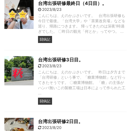
台湾出張研修最終日（4日目）。
2023/8/23
こんにちは、えのかぷさいです。 台湾出張研修も
今日で最後。「台湾大学」や「茶業改良場」などを
巡り、帰路につきます。 帰ってきたのは深夜1時過
ぎでした。 〇昨日の観光「何とか」ってやつ。 ...
闘病記
台湾出張研修3日目。
2023/8/23
こんにちは、えのかぷさいです。 昨日は夕方まで
「台湾研修」という事で、「糖業博物館」など行っ
てきたそうです。 〇糖業博物館。 「糖」の主張が
ハンパ無いこの製糖工場は日本によって作られた工
...
闘病記
台湾出張研修2日目。
2023/8/20