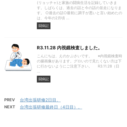
(リョッチャ)と家族の闘病生活を記録していきま
す。しばらくは、過去の話と今の話の並走になりま
す。 ○過去の話○最初に調子が悪いと言い始めたの
は、今年の2月頃 ...
闘病記
R3.11.28 内視鏡検査しました。
こんにちは、えのかぷさいです。 ※内視鏡検査時
の腸画像があります。グロいので見たくない方は下
に行かないようにご注意下さい。 R3.11.28（日
...
闘病記
PREV
台湾出張研修2日目。
NEXT
台湾出張研修最終日（4日目）。