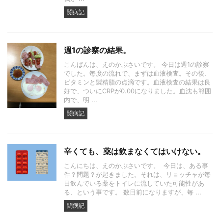
闘病記
週1の診察の結果。
こんばんは、えのかぷさいです。 今日は週1の診察
でした。毎度の流れで、まずは血液検査。その後、
ビタミンと製精脂の点滴です。血液検査の結果は良
好で、ついにCRPが0.00になりました。血沈も範囲
内で、明 ...
闘病記
辛くても、薬は飲まなくてはいけない。
こんにちは、えのかぷさいです。 今日は、ある事
件？問題？が起きました。それは、リョッチャが毎
日飲んでいる薬をトイレに流していた可能性があ
る、という事です。 数日前になりますが、毎 ...
闘病記