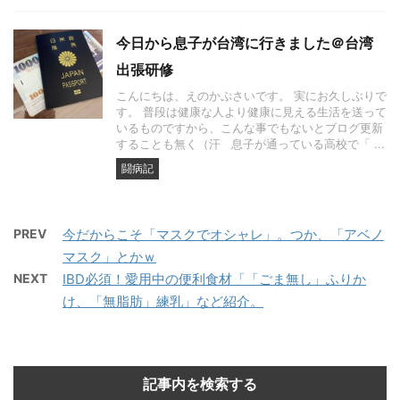
今日から息子が台湾に行きました＠台湾
出張研修
こんにちは、えのかぷさいです。 実にお久しぶりで
す。 普段は健康な人より健康に見える生活を送って
いるものですから、こんな事でもないとブログ更新
することも無く（汗 息子が通っている高校で「 ...
闘病記
PREV
今だからこそ「マスクでオシャレ」。つか、「アベノ
マスク」とかｗ
NEXT
IBD必須！愛用中の便利食材「「ごま無し」ふりか
け、「無脂肪」練乳」など紹介。
記事内を検索する