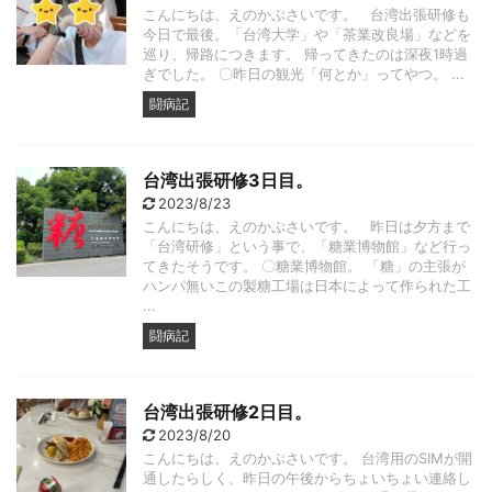
こんにちは、えのかぷさいです。 台湾出張研修も
今日で最後。「台湾大学」や「茶業改良場」などを
巡り、帰路につきます。 帰ってきたのは深夜1時過
ぎでした。 〇昨日の観光「何とか」ってやつ。 ...
闘病記
台湾出張研修3日目。
2023/8/23
こんにちは、えのかぷさいです。 昨日は夕方まで
「台湾研修」という事で、「糖業博物館」など行っ
てきたそうです。 〇糖業博物館。 「糖」の主張が
ハンパ無いこの製糖工場は日本によって作られた工
...
闘病記
台湾出張研修2日目。
2023/8/20
こんにちは、えのかぷさいです。 台湾用のSIMが開
通したらしく、昨日の午後からちょいちょい連絡し