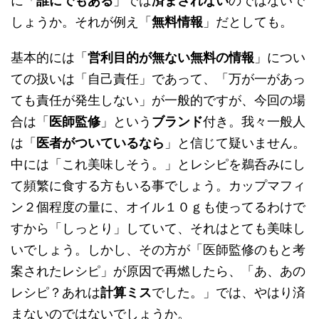
に「
誰にでもある
」では
済まされない
のではないで
しょうか。それが例え「
無料情報
」だとしても。
基本的には「
営利目的が無ない無料の情報
」につい
ての扱いは「自己責任」であって、「万が一があっ
ても責任が発生しない」が一般的ですが、今回の場
合は「
医師監修
」という
ブランド
付き。我々一般人
は「
医者がついているなら
」と信じて疑いません。
中には「これ美味しそう。」とレシピを鵜呑みにし
て頻繁に食する方もいる事でしょう。カップマフィ
ン２個程度の量に、オイル１０ｇも使ってるわけで
すから「しっとり」していて、それはとても美味し
いでしょう。しかし、その方が「医師監修のもと考
案されたレシピ」が原因で再燃したら、「あ、あの
レシピ？あれは
計算ミス
でした。」では、やはり済
まないのではないでしょうか。