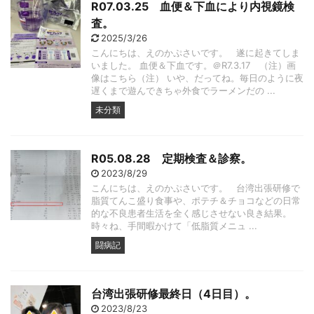
R07.03.25 血便＆下血により内視鏡検
査。
2025/3/26
こんにちは、えのかぷさいです。 遂に起きてしま
いました。 血便＆下血です。＠R7.3.17 （注）画
像はこちら（注） いや、だってね。毎日のように夜
遅くまで遊んできちゃ外食でラーメンだの ...
未分類
R05.08.28 定期検査＆診察。
2023/8/29
こんにちは、えのかぷさいです。 台湾出張研修で
脂質てんこ盛り食事や、ポテチ＆チョコなどの日常
的な不良患者生活を全く感じさせない良き結果。
時々ね、手間暇かけて「低脂質メニュ ...
闘病記
台湾出張研修最終日（4日目）。
2023/8/23